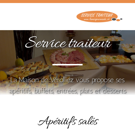
Service traiteur
La Maison de Vérolliez vous propose ses
apéritifs, buffets, entrées, plats et desserts
Apéritifs salés